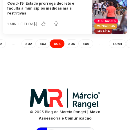
Covid-19: Estado prorroga decreto e
faculta a municípios medidas mais
restritivas
DESTAQUES
1 MIN. LEITURA
MUNICÍPIOS
PARAÍBA
2
…
802
803
804
805
806
…
1.044
© 2025 Blog do Marcio Rangel |
Maxx
Assessoria e Comunicacao