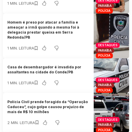
DESTAQUES
1 MIN. LEITURA
PARAÍBA
POLÍCIA
Homem é preso por atacar a família e
ameaçar a irmã quando a mesma foi à
delegacia prestar queixa em Serra
Redonda/PB
DESTAQUES
1 MIN. LEITURA
PARAÍBA
POLÍCIA
Casa de desembargador é invadida por
assaltantes na cidade do Conde/PB
DESTAQUES
1 MIN. LEITURA
PARAÍBA
POLÍCIA
Polícia Civil prende foragido da “Operação
Caduceu”, cujo golpe causou prejuízo de
mais de R$ 10 milhões
DESTAQUES
2 MIN. LEITURA
PARAÍBA
POLÍCIA