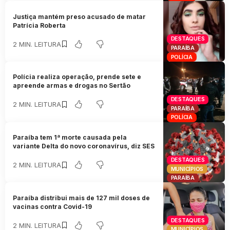
Justiça mantém preso acusado de matar
Patrícia Roberta
DESTAQUES
2 MIN. LEITURA
PARAÍBA
POLÍCIA
Polícia realiza operação, prende sete e
apreende armas e drogas no Sertão
DESTAQUES
2 MIN. LEITURA
PARAÍBA
POLÍCIA
Paraíba tem 1ª morte causada pela
variante Delta do novo coronavírus, diz SES
DESTAQUES
2 MIN. LEITURA
MUNICÍPIOS
PARAÍBA
Paraíba distribui mais de 127 mil doses de
vacinas contra Covid-19
DESTAQUES
2 MIN. LEITURA
MUNICÍPIOS