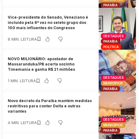
PARAÍBA
Vice-presidente do Senado, Veneziano é
incluído pela 6ª vez no seleto grupo dos
100 mais influentes do Congresso
DESTAQUES
8 MIN. LEITURA
PARAÍBA
POLÍTICA
NOVO MILIONÁRIO: apostador de
Massaranduba/PB acerta sozinho
Timemania e ganha R$ 21 milhões
DESTAQUES
1 MIN. LEITURA
MUNICÍPIOS
PARAÍBA
Novo decreto da Paraíba mantém medidas
restritivas para conter Delta e outras
variantes
DESTAQUES
4 MIN. LEITURA
MUNICÍPIOS
PARAÍBA