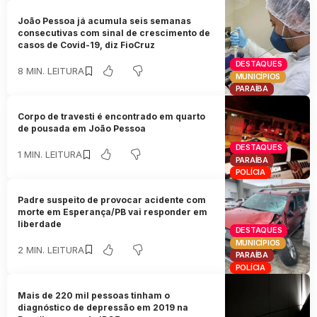
João Pessoa já acumula seis semanas
consecutivas com sinal de crescimento de
casos de Covid-19, diz FioCruz
DESTAQUES
8 MIN. LEITURA
MUNICÍPIOS
PARAÍBA
Corpo de travesti é encontrado em quarto
de pousada em João Pessoa
DESTAQUES
1 MIN. LEITURA
PARAÍBA
POLÍCIA
Padre suspeito de provocar acidente com
morte em Esperança/PB vai responder em
liberdade
DESTAQUES
MUNICÍPIOS
2 MIN. LEITURA
PARAÍBA
POLÍCIA
Mais de 220 mil pessoas tinham o
diagnóstico de depressão em 2019 na