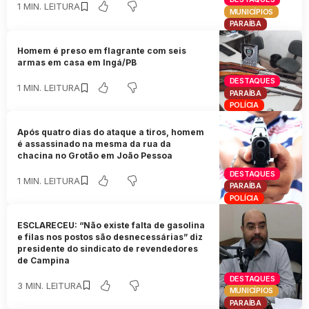
1 MIN. LEITURA
MUNICÍPIOS
PARAÍBA
Homem é preso em flagrante com seis
armas em casa em Ingá/PB
DESTAQUES
1 MIN. LEITURA
PARAÍBA
POLÍCIA
Após quatro dias do ataque a tiros, homem
é assassinado na mesma da rua da
chacina no Grotão em João Pessoa
DESTAQUES
1 MIN. LEITURA
PARAÍBA
POLÍCIA
ESCLARECEU: “Não existe falta de gasolina
e filas nos postos são desnecessárias” diz
presidente do sindicato de revendedores
de Campina
DESTAQUES
3 MIN. LEITURA
MUNICÍPIOS
PARAÍBA