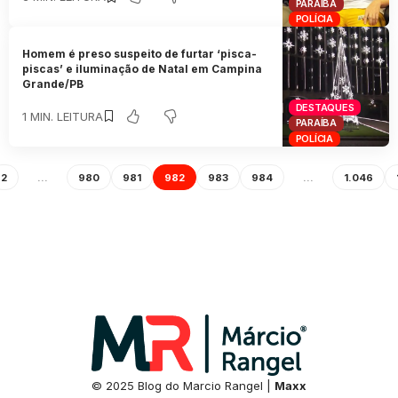
PARAÍBA
POLÍCIA
Homem é preso suspeito de furtar ‘pisca-
piscas’ e iluminação de Natal em Campina
Grande/PB
DESTAQUES
1 MIN. LEITURA
PARAÍBA
POLÍCIA
2
…
980
981
982
983
984
…
1.046
© 2025 Blog do Marcio Rangel |
Maxx