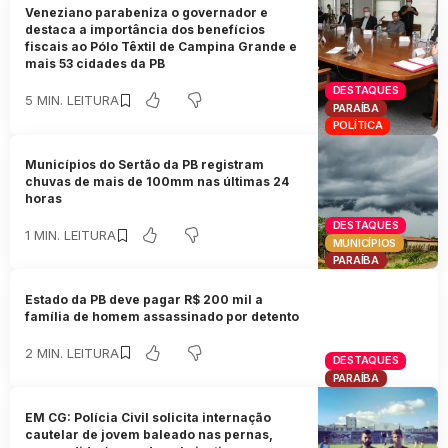
Veneziano parabeniza o governador e
destaca a importância dos benefícios
fiscais ao Pólo Têxtil de Campina Grande e
mais 53 cidades da PB
DESTAQUES
5 MIN. LEITURA
PARAÍBA
POLÍTICA
Municípios do Sertão da PB registram
chuvas de mais de 100mm nas últimas 24
horas
DESTAQUES
1 MIN. LEITURA
MUNICÍPIOS
PARAÍBA
Estado da PB deve pagar R$ 200 mil a
família de homem assassinado por detento
2 MIN. LEITURA
DESTAQUES
PARAÍBA
EM CG: Polícia Civil solicita internação
cautelar de jovem baleado nas pernas,