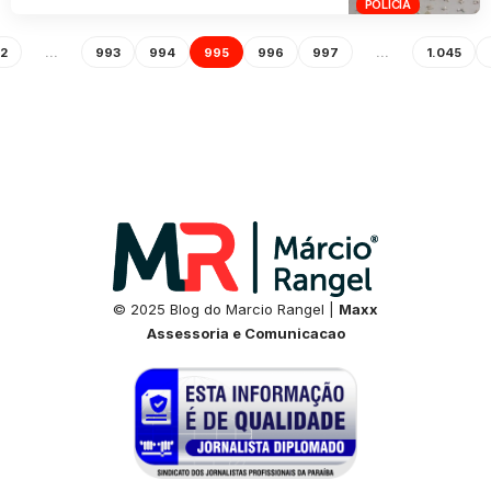
POLÍCIA
2
…
993
994
995
996
997
…
1.045
© 2025 Blog do Marcio Rangel |
Maxx
Assessoria e Comunicacao