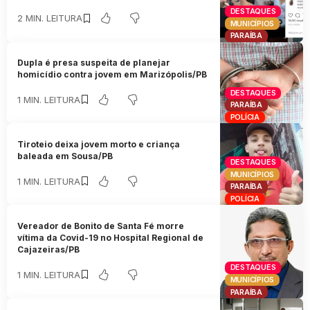
DESTAQUES
2 MIN. LEITURA
MUNICÍPIOS
PARAÍBA
Dupla é presa suspeita de planejar
homicídio contra jovem em Marizópolis/PB
DESTAQUES
1 MIN. LEITURA
PARAÍBA
POLÍCIA
Tiroteio deixa jovem morto e criança
baleada em Sousa/PB
DESTAQUES
MUNICÍPIOS
1 MIN. LEITURA
PARAÍBA
POLÍCIA
Vereador de Bonito de Santa Fé morre
vítima da Covid-19 no Hospital Regional de
Cajazeiras/PB
DESTAQUES
1 MIN. LEITURA
MUNICÍPIOS
PARAÍBA