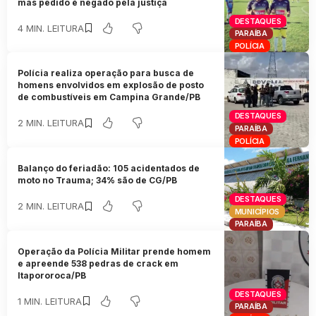
mas pedido é negado pela justiça
DESTAQUES
4 MIN. LEITURA
PARAÍBA
POLÍCIA
Polícia realiza operação para busca de
homens envolvidos em explosão de posto
de combustíveis em Campina Grande/PB
DESTAQUES
2 MIN. LEITURA
PARAÍBA
POLÍCIA
Balanço do feriadão: 105 acidentados de
moto no Trauma; 34% são de CG/PB
DESTAQUES
2 MIN. LEITURA
MUNICÍPIOS
PARAÍBA
Operação da Polícia Militar prende homem
e apreende 538 pedras de crack em
Itapororoca/PB
DESTAQUES
1 MIN. LEITURA
PARAÍBA