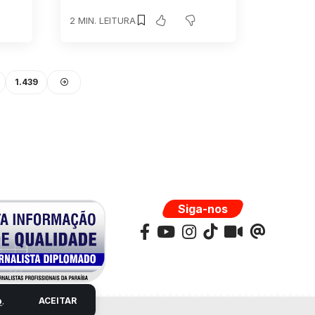
2 MIN. LEITURA
1.439
Siga-nos
o
.
ACEITAR