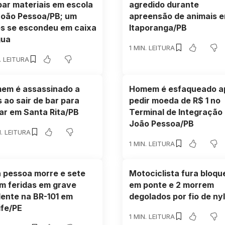
bar materiais em escola
agredido durante
João Pessoa/PB; um
apreensão de animais 
es se escondeu em caixa
Itaporanga/PB
gua
1 MIN. LEITURA
. LEITURA
em é assassinado a
Homem é esfaqueado a
s ao sair de bar para
pedir moeda de R$ 1 no
ar em Santa Rita/PB
Terminal de Integração
João Pessoa/PB
N. LEITURA
1 MIN. LEITURA
 pessoa morre e sete
Motociclista fura bloqu
am feridas em grave
em ponte e 2 morrem
dente na BR-101 em
degolados por fio de ny
ife/PE
1 MIN. LEITURA