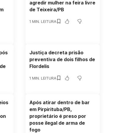
agredir mulher na feira livre
em
de Teixeira/PB
1 MIN. LEITURA
pós
Justiça decreta prisão
preventiva de dois filhos de
 de
Flordelis
1 MIN. LEITURA
eios
Após atirar dentro de bar
em Pirpirituba/PB,
lon
proprietário é preso por
posse ilegal de arma de
fogo