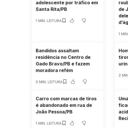
adolescente por tráfico em
rou
Santa Rita/PB
de 
del
1 MIN. LEITURA
d’á
1 MIN
Bandidos assaltam
Hom
residência no Centro de
tiro
Gado Bravo/PB e fazem
urin
moradora refém
2 MI
0 MIN. LEITURA
Carro com marcas de tiros
Uma
é abandonado em rua de
fic
João Pessoa/PB
aci
Rec
1 MIN. LEITURA