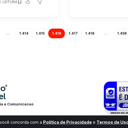
N. LEITURA
…
1.414
1.415
1.416
1.417
1.418
…
1.438
ia e Comunicacao
, você concorda com a
Política de Privacidade
e
Termos de Us
Desenvolvido por:
Universo Next