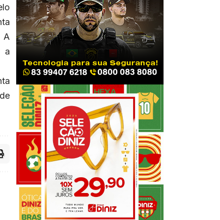
elo
nta
. A
s a
nta
 de