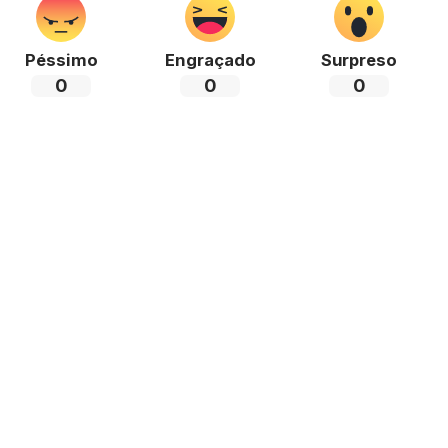
Péssimo
Engraçado
Surpreso
0
0
0