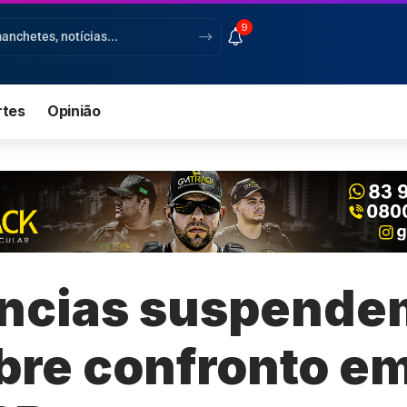
9
rtes
Opinião
ências suspendem
bre confronto em