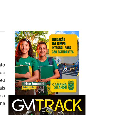
nto
 de
veu
ais
esa
ina