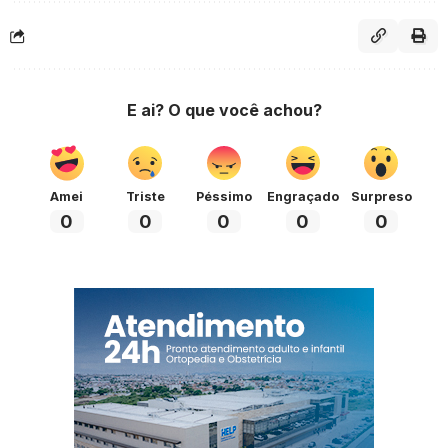
E ai? O que você achou?
Amei
Triste
Péssimo
Engraçado
Surpreso
0
0
0
0
0