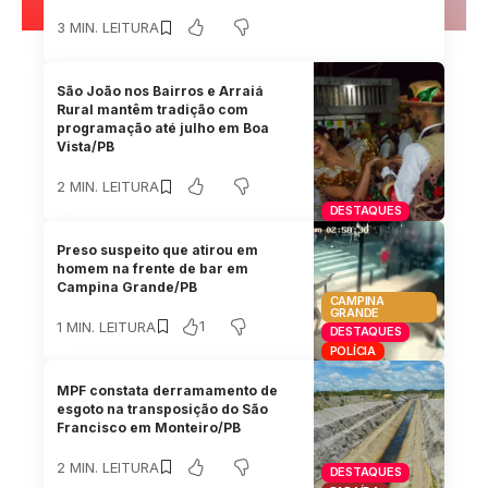
3 MIN. LEITURA
São João nos Bairros e Arraiá
Rural mantêm tradição com
programação até julho em Boa
Vista/PB
2 MIN. LEITURA
DESTAQUES
Preso suspeito que atirou em
homem na frente de bar em
Campina Grande/PB
CAMPINA
GRANDE
1
1 MIN. LEITURA
DESTAQUES
POLÍCIA
MPF constata derramamento de
esgoto na transposição do São
Francisco em Monteiro/PB
2 MIN. LEITURA
DESTAQUES