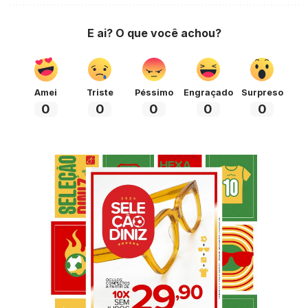
E ai? O que você achou?
Amei
Triste
Péssimo
Engraçado
Surpreso
0
0
0
0
0