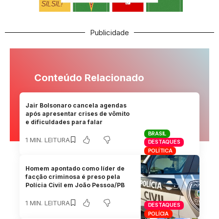
Publicidade
Conteúdo Relacionado
Jair Bolsonaro cancela agendas
após apresentar crises de vômito
e dificuldades para falar
BRASIL
1 MIN. LEITURA
DESTAQUES
POLÍTICA
Homem apontado como líder de
facção criminosa é preso pela
Polícia Civil em João Pessoa/PB
1 MIN. LEITURA
DESTAQUES
POLÍCIA