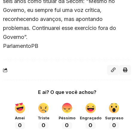
seis anos como titular da Secom: “Mesmo no
Governo, eu sempre fui uma voz crítica,
reconhecendo avanços, mas apontando
problemas. Continuarei esse exercício fora do
Governo”.
ParlamentoPB
E ai? O que você achou?
Amei
Triste
Péssimo
Engraçado
Surpreso
0
0
0
0
0