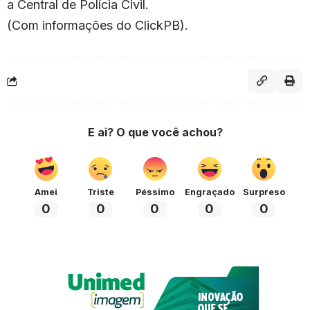
a Central de Polícia Civil.
(Com informações do ClickPB).
E ai? O que você achou?
Amei
Triste
Péssimo
Engraçado
Surpreso
0
0
0
0
0