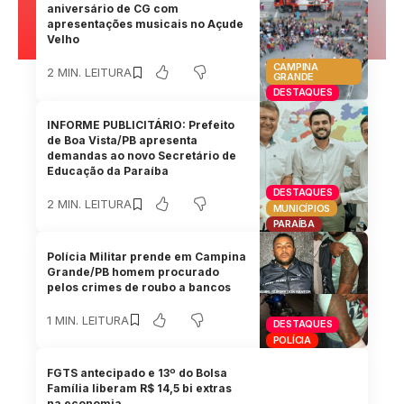
aniversário de CG com
apresentações musicais no Açude
Velho
CAMPINA
2 MIN. LEITURA
GRANDE
DESTAQUES
INFORME PUBLICITÁRIO: Prefeito
de Boa Vista/PB apresenta
demandas ao novo Secretário de
Educação da Paraíba
DESTAQUES
2 MIN. LEITURA
MUNICÍPIOS
PARAÍBA
Polícia Militar prende em Campina
Grande/PB homem procurado
pelos crimes de roubo a bancos
1 MIN. LEITURA
DESTAQUES
POLÍCIA
FGTS antecipado e 13º do Bolsa
Família liberam R$ 14,5 bi extras
na economia