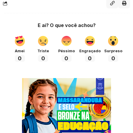
E ai? O que você achou?
Amei
Triste
Péssimo
Engraçado
Surpreso
0
0
0
0
0