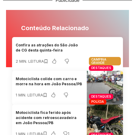
Publicidade
Conteúdo Relacionado
Confira as atrações do São João
de CG desta quinta-feira
CAMPINA
2 MIN. LEITURA
GRANDE
DESTAQUES
Motociclista colide com carro e
morre na hora em João Pessoa/PB
1 MIN. LEITURA
DESTAQUES
POLÍCIA
Motociclista fica ferido após
acidente com retroescavadeira
em João Pessoa/PB
1
1 MIN. LEITURA