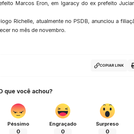
feito Marcos Eron, em Igaracy do ex prefeito Jucia
iogo Richelle, atualmente no PSDB, anunciou a filiaç
tecer no mês de novembro.
COPIAR LINK
 O que você achou?
Péssimo
Engraçado
Surpreso
0
0
0