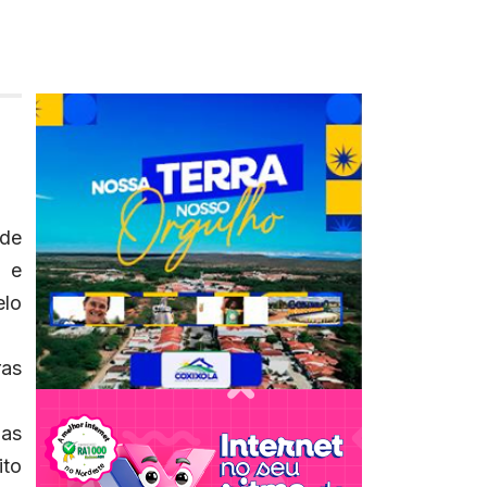
 de
l e
elo
ras
 as
ito