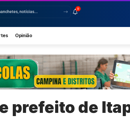
9
rtes
Opinião
 prefeito de It