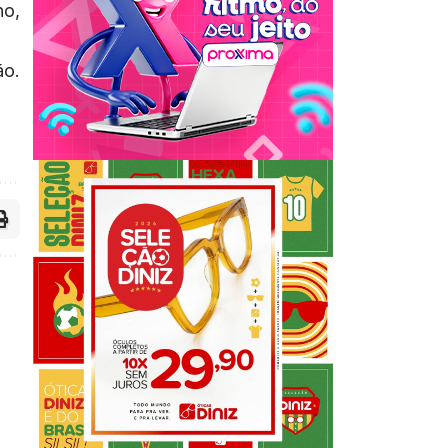
no,
ão.