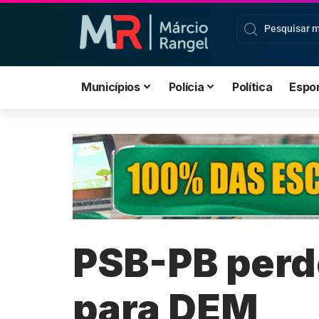
Municípios
Polícia
Política
Espo
PSB-PB perde
para DEM