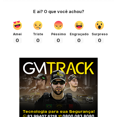
E ai? O que você achou?
Amei
Triste
Péssimo
Engraçado
Surpreso
0
0
0
0
0