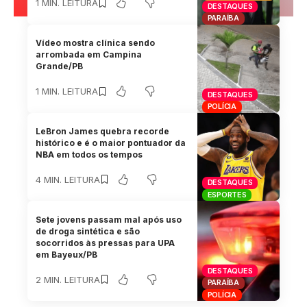
1 MIN. LEITURA
DESTAQUES
PARAÍBA
Vídeo mostra clínica sendo
arrombada em Campina
Grande/PB
1 MIN. LEITURA
DESTAQUES
POLÍCIA
LeBron James quebra recorde
histórico e é o maior pontuador da
NBA em todos os tempos
4 MIN. LEITURA
DESTAQUES
ESPORTES
Sete jovens passam mal após uso
de droga sintética e são
socorridos às pressas para UPA
em Bayeux/PB
DESTAQUES
2 MIN. LEITURA
PARAÍBA
POLÍCIA