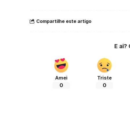
Compartilhe este artigo
E ai?
Amei
Triste
0
0