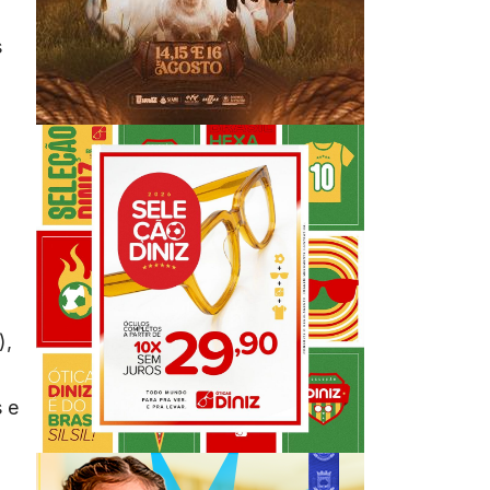
s
),
 e