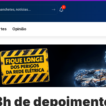
9
rtes
Opinião
8h de depoiment