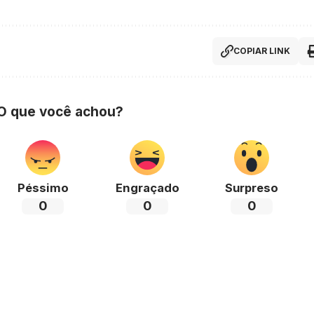
COPIAR LINK
 O que você achou?
Péssimo
Engraçado
Surpreso
0
0
0