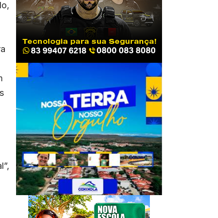
do,
ra
m
s
l”,