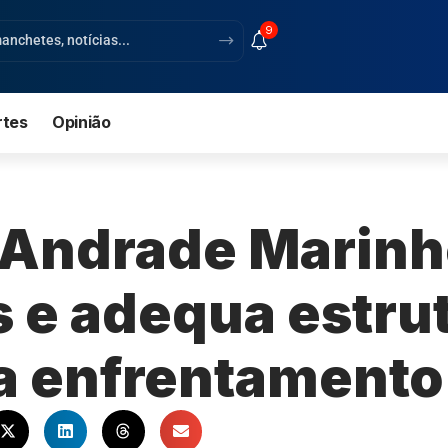
9
rtes
Opinião
 Andrade Marin
 e adequa estru
ra enfrentamento