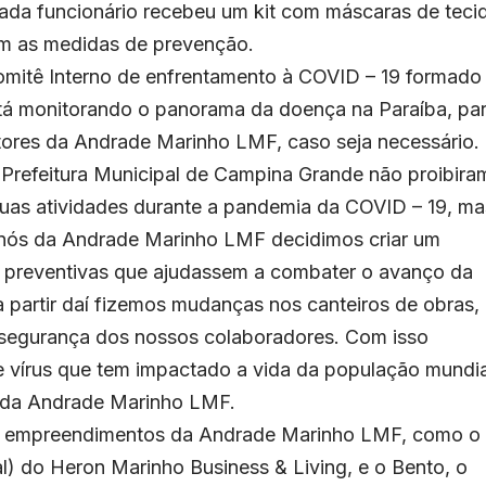
da funcionário recebeu um kit com máscaras de teci
om as medidas de prevenção.
mitê Interno de enfrentamento à COVID – 19 formado
stá monitorando o panorama da doença na Paraíba, pa
ores da Andrade Marinho LMF, caso seja necessário.
Prefeitura Municipal de Campina Grande não proibira
suas atividades durante a pandemia da COVID – 19, ma
 nós da Andrade Marinho LMF decidimos criar um
s preventivas que ajudassem a combater o avanço da
 partir daí fizemos mudanças nos canteiros de obras,
 segurança dos nossos colaboradores. Com isso
 vírus que tem impactado a vida da população mundia
or da Andrade Marinho LMF.
de empreendimentos da Andrade Marinho LMF, como o
ial) do Heron Marinho Business & Living, e o Bento, o