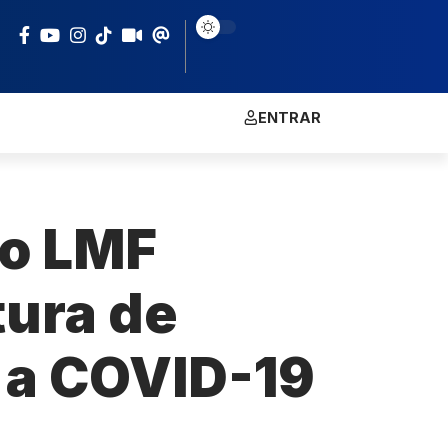
ENTRAR
ho LMF
tura de
 a COVID-19