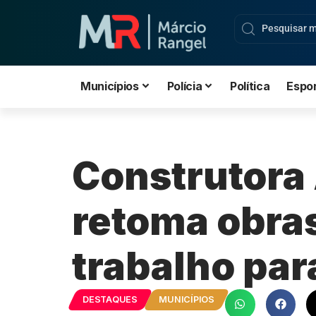
Municípios
Polícia
Política
Espo
Construtora
retoma obras
trabalho pa
DESTAQUES
MUNICÍPIOS