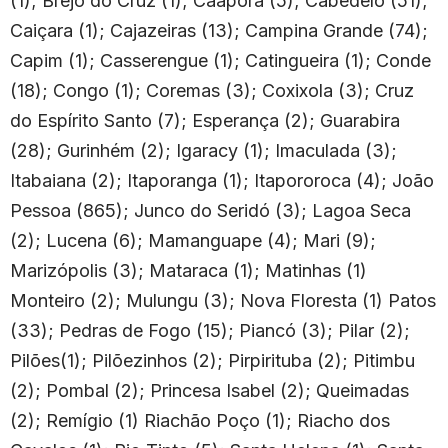
(1); Brejo do Cruz (1); Caaporã (5); Cabedelo (51);
Caiçara (1); Cajazeiras (13); Campina Grande (74);
Capim (1); Casserengue (1); Catingueira (1); Conde
(18); Congo (1); Coremas (3); Coxixola (3); Cruz
do Espírito Santo (7); Esperança (2); Guarabira
(28); Gurinhém (2); Igaracy (1); Imaculada (3);
Itabaiana (2); Itaporanga (1); Itapororoca (4); João
Pessoa (865); Junco do Seridó (3); Lagoa Seca
(2); Lucena (6); Mamanguape (4); Mari (9);
Marizópolis (3); Mataraca (1); Matinhas (1)
Monteiro (2); Mulungu (3); Nova Floresta (1) Patos
(33); Pedras de Fogo (15); Piancó (3); Pilar (2);
Pilões(1); Pilõezinhos (2); Pirpirituba (2); Pitimbu
(2); Pombal (2); Princesa Isabel (2); Queimadas
(2); Remígio (1) Riachão Poço (1); Riacho dos