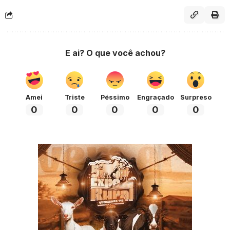
E ai? O que você achou?
Amei
Triste
Péssimo
Engraçado
Surpreso
0
0
0
0
0