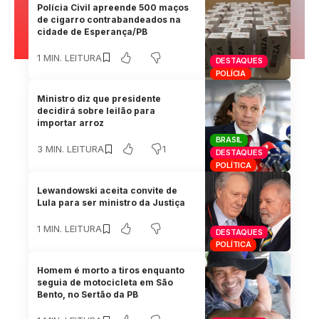
Polícia Civil apreende 500 maços
de cigarro contrabandeados na
cidade de Esperança/PB
1 MIN. LEITURA
DESTAQUES
POLÍCIA
Ministro diz que presidente
decidirá sobre leilão para
importar arroz
BRASIL
1
3 MIN. LEITURA
DESTAQUES
POLÍTICA
Lewandowski aceita convite de
Lula para ser ministro da Justiça
1 MIN. LEITURA
DESTAQUES
POLÍTICA
Homem é morto a tiros enquanto
seguia de motocicleta em São
Bento, no Sertão da PB