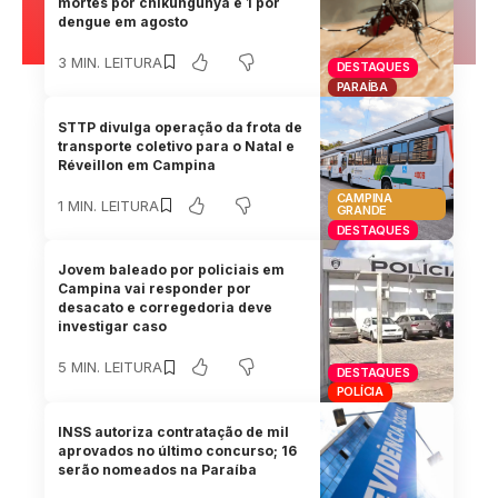
mortes por chikungunya e 1 por
dengue em agosto
3 MIN. LEITURA
DESTAQUES
PARAÍBA
STTP divulga operação da frota de
transporte coletivo para o Natal e
Réveillon em Campina
CAMPINA
1 MIN. LEITURA
GRANDE
DESTAQUES
Jovem baleado por policiais em
Campina vai responder por
desacato e corregedoria deve
investigar caso
5 MIN. LEITURA
DESTAQUES
POLÍCIA
INSS autoriza contratação de mil
aprovados no último concurso; 16
serão nomeados na Paraíba