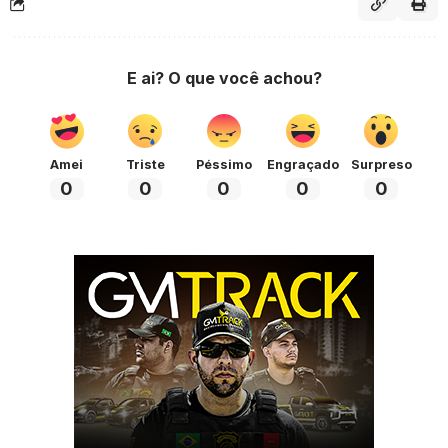
E ai? O que você achou?
Amei
Triste
Péssimo
Engraçado
Surpreso
0
0
0
0
0