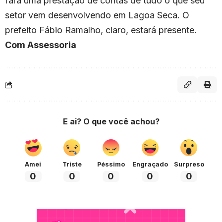
fará uma prestação de contas de tudo o que seu
setor vem desenvolvendo em Lagoa Seca. O
prefeito Fábio Ramalho, claro, estará presente.
Com Assessoria
E ai? O que você achou?
Amei
Triste
Péssimo
Engraçado
Surpreso
0
0
0
0
0