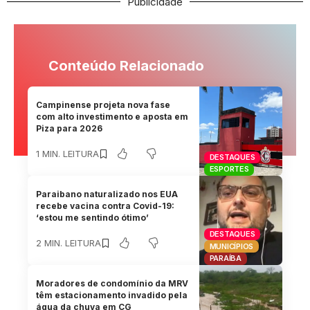
Publicidade
Conteúdo Relacionado
Campinense projeta nova fase
com alto investimento e aposta em
Piza para 2026
1 MIN. LEITURA
DESTAQUES
ESPORTES
Paraibano naturalizado nos EUA
recebe vacina contra Covid-19:
‘estou me sentindo ótimo’
DESTAQUES
2 MIN. LEITURA
MUNICÍPIOS
PARAÍBA
Moradores de condomínio da MRV
têm estacionamento invadido pela
água da chuva em CG