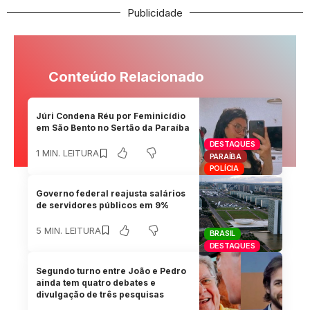
Publicidade
Conteúdo Relacionado
Júri Condena Réu por Feminicídio
em São Bento no Sertão da Paraíba
DESTAQUES
1 MIN. LEITURA
PARAÍBA
POLÍCIA
Governo federal reajusta salários
de servidores públicos em 9%
5 MIN. LEITURA
BRASIL
DESTAQUES
Segundo turno entre João e Pedro
ainda tem quatro debates e
divulgação de três pesquisas