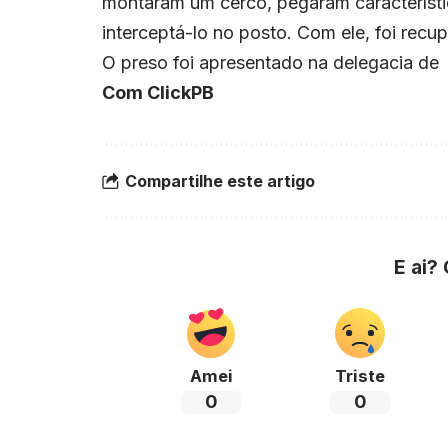
montaram um cerco, pegaram característi
interceptá-lo no posto. Com ele, foi recu
O preso foi apresentado na delegacia de
Com ClickPB
Compartilhe este artigo
E ai?
Amei
Triste
0
0