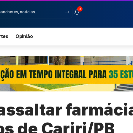
9
rtes
Opinião
assaltar farmáci
s de Cariri/PB