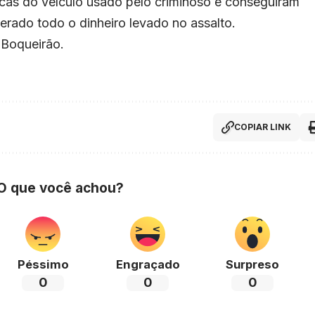
cas do veículo usado pelo criminoso e conseguiram
perado todo o dinheiro levado no assalto.
 Boqueirão.
COPIAR LINK
 O que você achou?
Péssimo
Engraçado
Surpreso
0
0
0