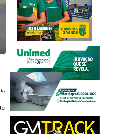
ia,
to