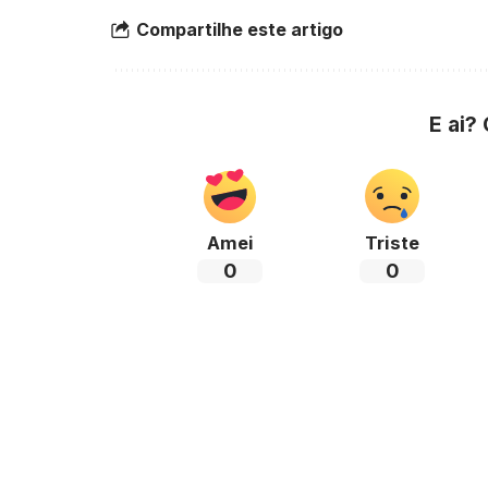
Compartilhe este artigo
E ai?
Amei
Triste
0
0