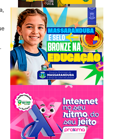
a,
ue
.