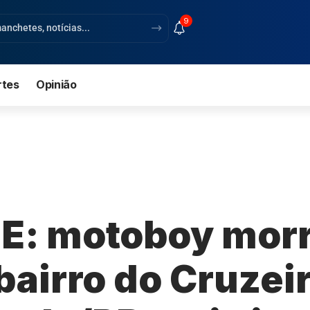
9
rtes
Opinião
E: motoboy mor
bairro do Cruzei