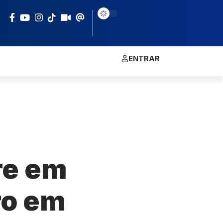
ENTRAR
re em
ro em