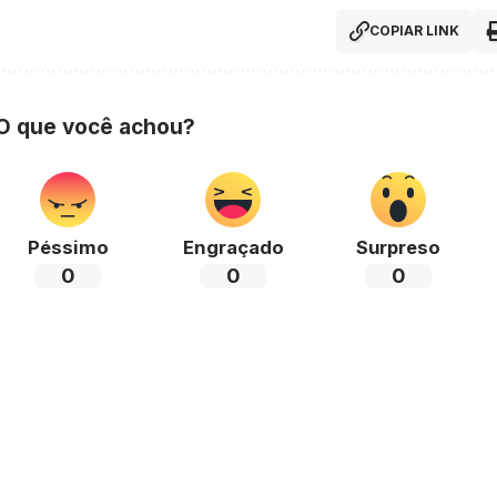
COPIAR LINK
 O que você achou?
Péssimo
Engraçado
Surpreso
0
0
0