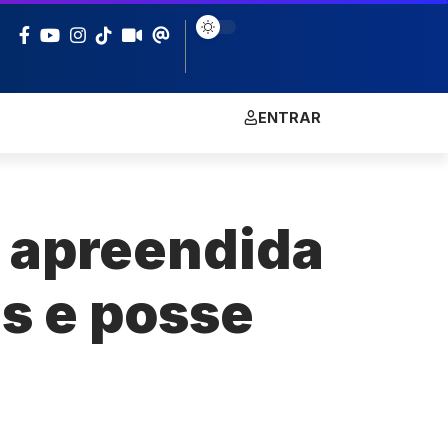
ENTRAR
e apreendida
as e posse