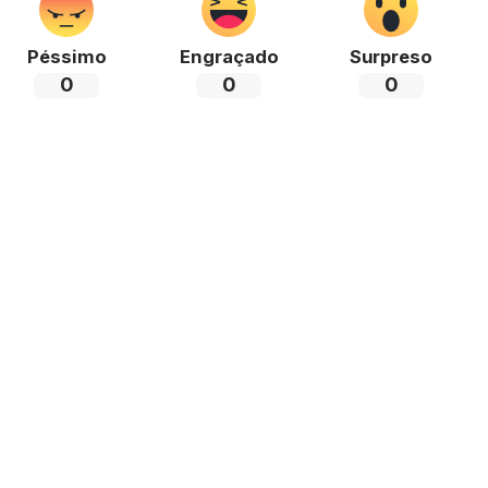
Péssimo
Engraçado
Surpreso
0
0
0