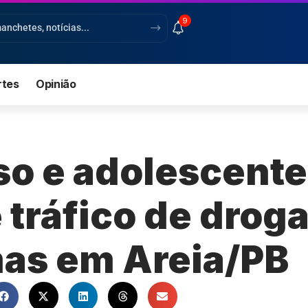
9
rtes
Opinião
so e adolescent
 tráfico de drog
mas em Areia/PB