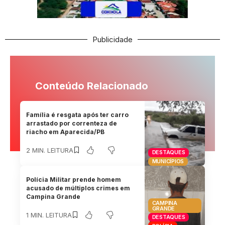
Publicidade
Conteúdo Relacionado
Família é resgata após ter carro
arrastado por correnteza de
riacho em Aparecida/PB
2 MIN. LEITURA
DESTAQUES
MUNICÍPIOS
Polícia Militar prende homem
acusado de múltiplos crimes em
Campina Grande
CAMPINA
GRANDE
1 MIN. LEITURA
DESTAQUES