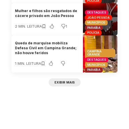
POLÍCIA
Mulher e filhos são resgatados de
DESTAQUES
cácere privado em João Pessoa
JOÃO PESSOA
MUNICÍPIOS
1
2 MIN. LEITURA
PARAÍBA
POLÍCIA
Queda de marquise mobiliza
Defesa Civil em Campina Grande;
CAMPINA
não houve feridos
GRANDE
DESTAQUES
1 MIN. LEITURA
MUNICÍPIOS
PARAÍBA
EXIBIR MAIS