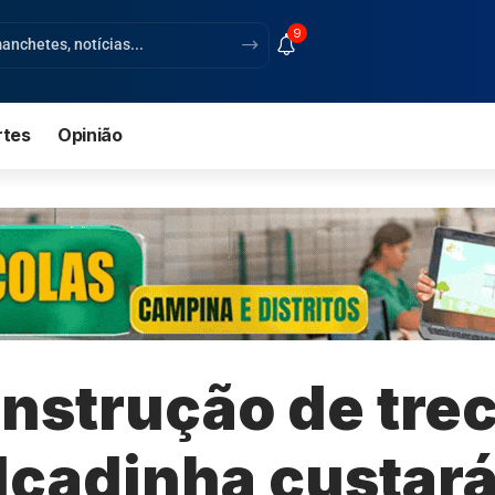
9
rtes
Opinião
nstrução de tre
alçadinha custar