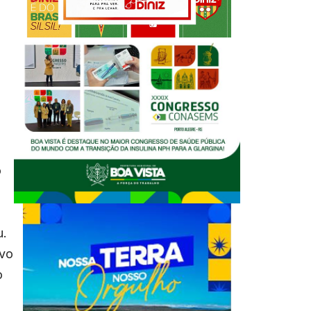
o
u.
ivo
o