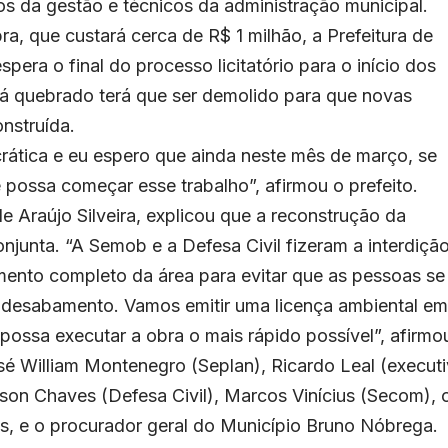
ios da gestão e técnicos da administração municipal.
ra, que custará cerca de R$ 1 milhão, a Prefeitura de
pera o final do processo licitatório para o início dos
tá quebrado terá que ser demolido para que novas
nstruída.
ática e eu espero que ainda neste mês de março, se
 possa começar esse trabalho”, afirmou o prefeito.
e Araújo Silveira, explicou que a reconstrução da
njunta. “A Semob e a Defesa Civil fizeram a interdiçã
mento completo da área para evitar que as pessoas se
e desabamento. Vamos emitir uma licença ambiental em
possa executar a obra o mais rápido possível”, afirmo
osé William Montenegro (Seplan), Ricardo Leal (execut
lson Chaves (Defesa Civil), Marcos Vinícius (Secom), 
, e o procurador geral do Município Bruno Nóbrega.