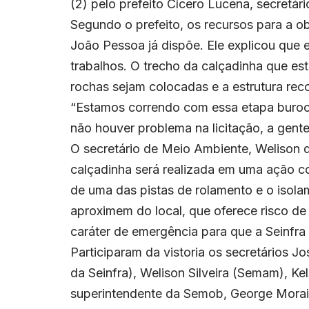
(2) pelo prefeito Cícero Lucena, secretár
Segundo o prefeito, os recursos para a ob
João Pessoa já dispõe. Ele explicou que es
trabalhos. O trecho da calçadinha que es
rochas sejam colocadas e a estrutura reco
“Estamos correndo com essa etapa burocr
não houver problema na licitação, a gente
O secretário de Meio Ambiente, Welison d
calçadinha será realizada em uma ação co
de uma das pistas de rolamento e o isola
aproximem do local, que oferece risco d
caráter de emergência para que a Seinfra 
Participaram da vistoria os secretários J
da Seinfra), Welison Silveira (Semam), Ke
superintendente da Semob, George Morais