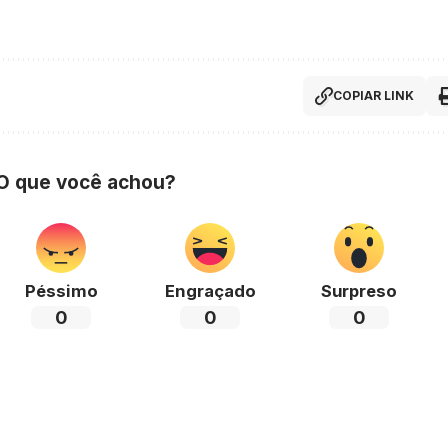
COPIAR LINK
 O que você achou?
Péssimo
Engraçado
Surpreso
0
0
0