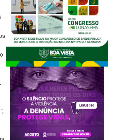
B
os
ão
.
”,
as