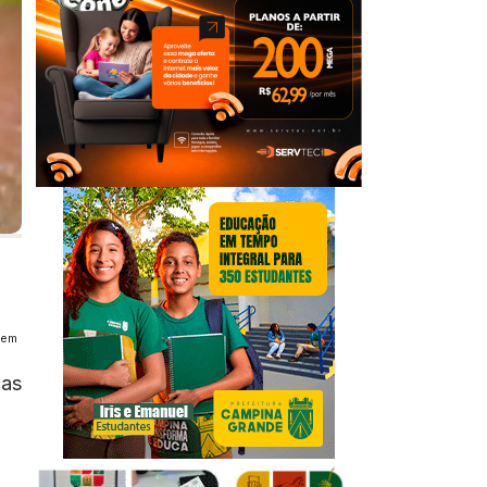
tem
ças