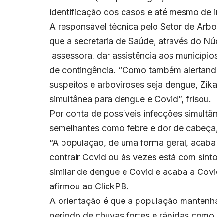
identificação dos casos e até mesmo de 
A responsável técnica pelo Setor de Arbo
que a secretaria de Saúde, através do N
assessora, dar assistência aos município
de contingência. “Como também alertando 
suspeitos e arboviroses seja dengue, Z
simultânea para dengue e Covid”, frisou.
Por conta de possíveis infecções simultâ
semelhantes como febre e dor de cabeça,
“A população, de uma forma geral, acab
contrair Covid ou às vezes está com sinto
similar de dengue e Covid e acaba a Covi
afirmou ao ClickPB.
A orientação é que a população mantenha
período de chuvas fortes e rápidas como t