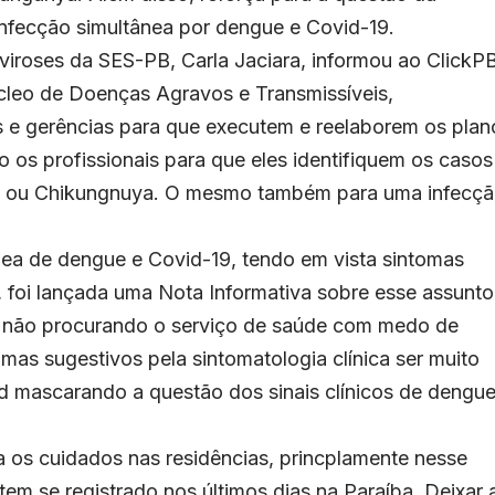
infecção simultânea por dengue e Covid-19.
viroses da SES-PB, Carla Jaciara, informou ao ClickP
úcleo de Doenças Agravos e Transmissíveis,
s e gerências para que executem e reelaborem os plan
os profissionais para que eles identifiquem os casos
ika ou Chikungnuya. O mesmo também para uma infecç
nea de dengue e Covid-19, tendo em vista sintomas
 foi lançada uma Nota Informativa sobre esse assunto
a não procurando o serviço de saúde com medo de
mas sugestivos pela sintomatologia clínica ser muito
d mascarando a questão dos sinais clínicos de dengue
 os cuidados nas residências, princplamente nesse
em se registrado nos últimos dias na Paraíba. Deixar 