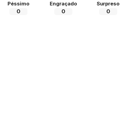
Péssimo
Engraçado
Surpreso
0
0
0