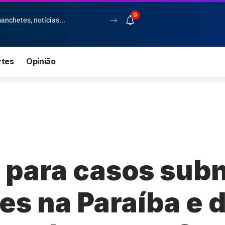
9
rtes
Opinião
 para casos sub
es na Paraíba e 