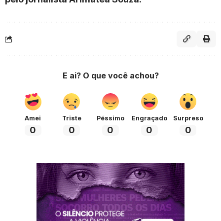
E ai? O que você achou?
Amei
Triste
Péssimo
Engraçado
Surpreso
0
0
0
0
0