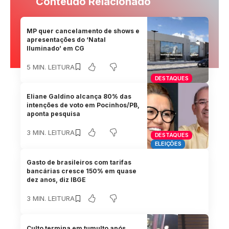
Conteúdo Relacionado
MP quer cancelamento de shows e
apresentações do ‘Natal
Iluminado’ em CG
5 MIN. LEITURA
DESTAQUES
Eliane Galdino alcança 80% das
intenções de voto em Pocinhos/PB,
aponta pesquisa
3 MIN. LEITURA
DESTAQUES
ELEIÇÕES
Gasto de brasileiros com tarifas
bancárias cresce 150% em quase
dez anos, diz IBGE
3 MIN. LEITURA
Culto termina em tumulto após