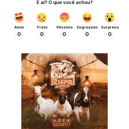
E ai? O que você achou?
Amei
Triste
Péssimo
Engraçado
Surpreso
0
0
0
0
0