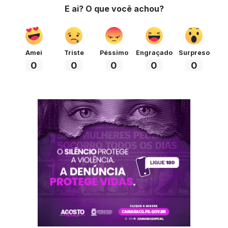
E ai? O que você achou?
Amei
Triste
Péssimo
Engraçado
Surpreso
0
0
0
0
0