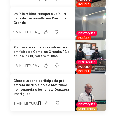
POLÍCIA
Polícia Militar recupera veículo
tomado por assalto em Campina
Grande
1 MIN. LEITURA
DESTAQUES
POLÍCIA
Polícia apreende aves silvestres
em feira de Campina Grande/PB e
aplica R$ 13, mil em multas
DESTAQUES
1 MIN. LEITURA
PARAÍBA
POLÍCIA
Cícero Lucena participa da pré-
estreia de ‘O Velho e o Rio’, filme
homenageia o jornalista Gonzaga
Rodrigues
3 MIN. LEITURA
DESTAQUES
MUNICÍPIOS