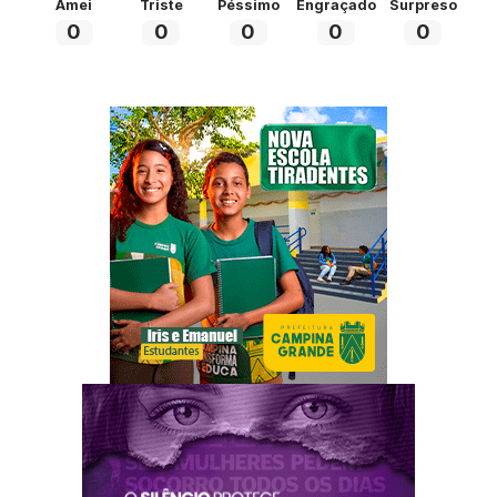
Amei
Triste
Péssimo
Engraçado
Surpreso
0
0
0
0
0