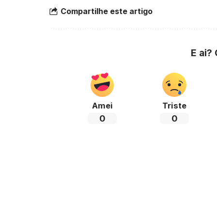
Compartilhe este artigo
E ai?
Amei
Triste
0
0