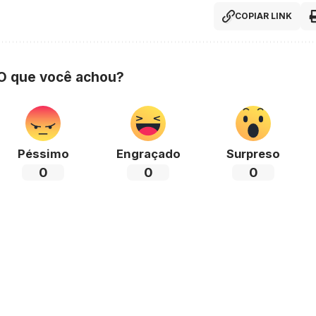
COPIAR LINK
 O que você achou?
Péssimo
Engraçado
Surpreso
0
0
0