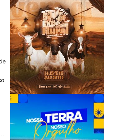
 de
so