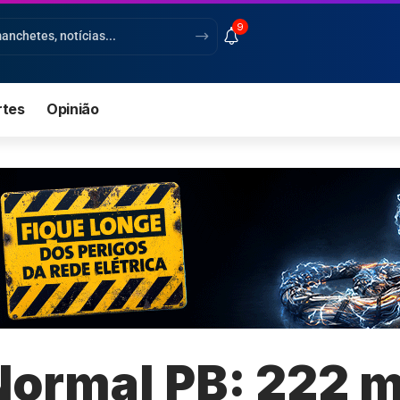
9
rtes
Opinião
Normal PB: 222 m