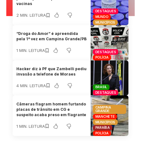
vacinas
DESTAQUES
2 MIN. LEITURA
MUNDO
MUNICÍPIOS
“Droga do Amor” é apreendida
pela 1ª vez em Campina Grande/PB
1 MIN. LEITURA
DESTAQUES
POLÍCIA
Hacker diz à PF que Zambelli pediu
invasão a telefone de Moraes
4 MIN. LEITURA
BRASIL
DESTAQUES
Câmeras flagram homem furtando
CAMPINA
placas de trânsito em CG e
GRANDE
suspeito acaba preso em flagrante
MANCHETE
MUNICÍPIOS
1 MIN. LEITURA
PARAÍBA
POLÍCIA