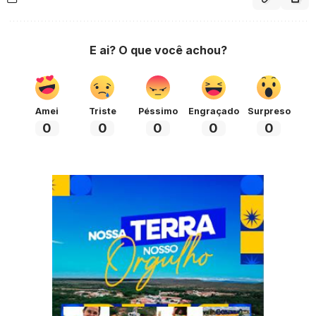
E ai? O que você achou?
Amei
Triste
Péssimo
Engraçado
Surpreso
0
0
0
0
0