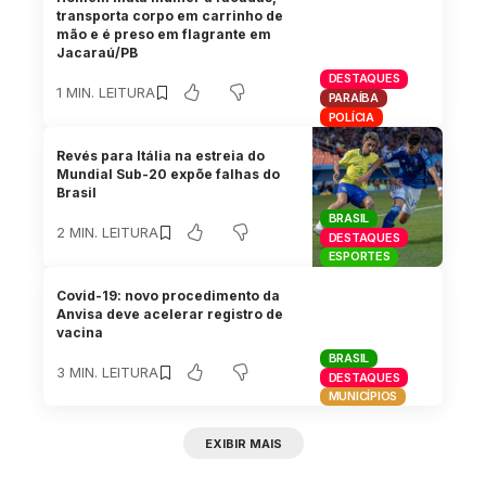
transporta corpo em carrinho de
mão e é preso em flagrante em
Jacaraú/PB
DESTAQUES
1 MIN. LEITURA
PARAÍBA
POLÍCIA
Revés para Itália na estreia do
Mundial Sub-20 expõe falhas do
Brasil
BRASIL
2 MIN. LEITURA
DESTAQUES
ESPORTES
Covid-19: novo procedimento da
Anvisa deve acelerar registro de
vacina
BRASIL
3 MIN. LEITURA
DESTAQUES
MUNICÍPIOS
EXIBIR MAIS