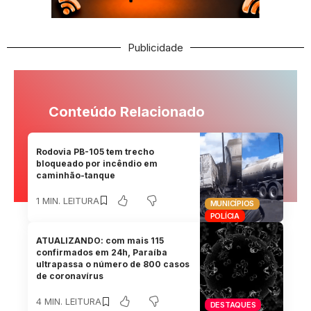
Publicidade
Conteúdo Relacionado
Rodovia PB-105 tem trecho
bloqueado por incêndio em
caminhão-tanque
1 MIN. LEITURA
MUNICÍPIOS
POLÍCIA
ATUALIZANDO: com mais 115
confirmados em 24h, Paraíba
ultrapassa o número de 800 casos
de coronavírus
4 MIN. LEITURA
DESTAQUES