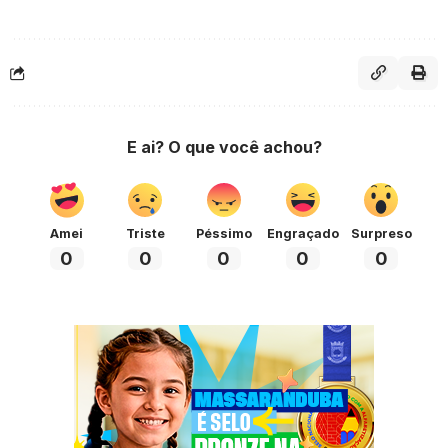
E ai? O que você achou?
Amei
Triste
Péssimo
Engraçado
Surpreso
0
0
0
0
0