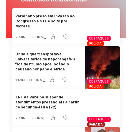
Paraibano preso em invasão ao
Congresso e STF é solto por
Moraes
2 MIN. LEITURA
DESTAQUES
POLÍCIA
Ônibus que transportava
universitários de Itaporanga/PB
fica destruído após incêndio
causado por pane elétrica
1 MIN. LEITURA
DESTAQUES
POLÍCIA
TRT da Paraíba suspende
atendimentos presenciais a partir
de segunda-feira (22)
2 MIN. LEITURA
DESTAQUES
PARAÍBA