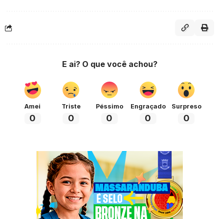
E ai? O que você achou?
Amei
Triste
Péssimo
Engraçado
Surpreso
0
0
0
0
0