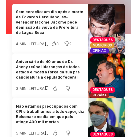
Sem coração: um dia após a morte
de Edvardo Herculano, ex-
vereador Iácome Jácome pede
demissão da viúva da Prefeitura
de Lagoa Seca
DESTAQUES
3
2
4 MIN. LEITURA
MUNICÍPIOS
OPINIÃO
Aniversário de 40 anos de Dr.
Jhony reúne lideranças de todos
estado e mostra força da sua pré
candidatura a deputado federal
3 MIN. LEITURA
DESTAQUES
PARAÍBA
Não estamos preocupados com
CPI e trabalhamos a todo vapor, diz
Bolsonaro no dia em que país
atinge 400 mil mortes
5 MIN. LEITURA
DESTAQUES