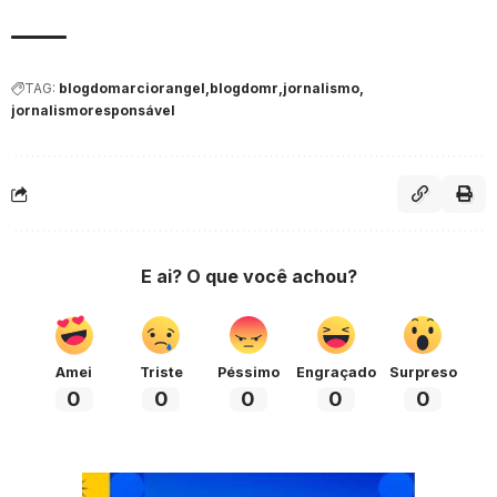
TAG:
blogdomarciorangel
blogdomr
jornalismo
jornalismoresponsável
E ai? O que você achou?
Amei
Triste
Péssimo
Engraçado
Surpreso
0
0
0
0
0