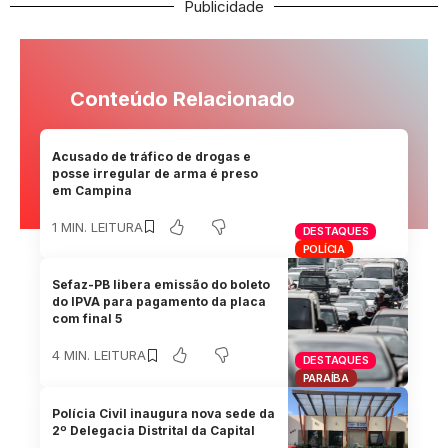
Publicidade
Conteúdo Relacionado
Acusado de tráfico de drogas e
posse irregular de arma é preso
em Campina
1 MIN. LEITURA
DESTAQUES
POLÍCIA
Sefaz-PB libera emissão do boleto
do IPVA para pagamento da placa
com final 5
4 MIN. LEITURA
DESTAQUES
PARAÍBA
Polícia Civil inaugura nova sede da
2º Delegacia Distrital da Capital