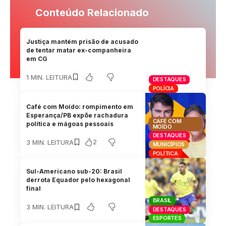
Conteúdo Relacionado
Justiça mantém prisão de acusado
de tentar matar ex-companheira
em CG
1 MIN. LEITURA
DESTAQUES
POLÍCIA
Café com Moído: rompimento em
Esperança/PB expõe rachadura
CAFÉ COM
política e mágoas pessoais
MOÍDO
DESTAQUES
2
3 MIN. LEITURA
MUNICÍPIOS
POLÍTICA
Sul-Americano sub-20: Brasil
derrota Equador pelo hexagonal
final
BRASIL
3 MIN. LEITURA
DESTAQUES
ESPORTES