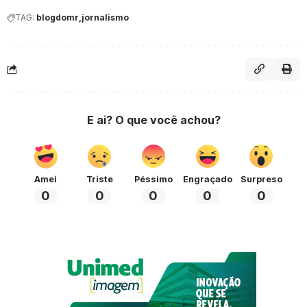
TAG:
blogdomr
jornalismo
E ai? O que você achou?
Amei
Triste
Péssimo
Engraçado
Surpreso
0
0
0
0
0