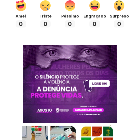
Amei
Triste
Péssimo
Engraçado
Surpreso
0
0
0
0
0