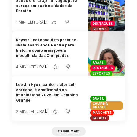
Senac oferta 3,3 mil vagas para
cursos em quatro cidades da
Paraíba
1 MIN. LEITURA
DESTAQUES
PARAÍBA
Rayssa Leal conquista prata no
skate aos 13 anos e entra para
história como mais jovem
medalhista das Olimpíadas
BRASIL
4 MIN. LEITURA
DESTAQUES
ESPORTES
Lee Jin Hyuk, cantor e ator sul-
coreano, é confirmado no
Imagineland 2026, em Campina
BRASIL
Grande
CAMPINA
GRANDE
2 MIN. LEITURA
MANCHETE
PARAÍBA
EXIBIR MAIS