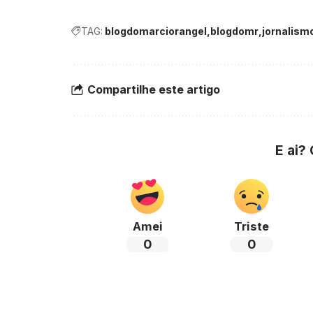
TAG:
blogdomarciorangel
blogdomr
jornalism
Compartilhe este artigo
E ai?
Amei
Triste
0
0