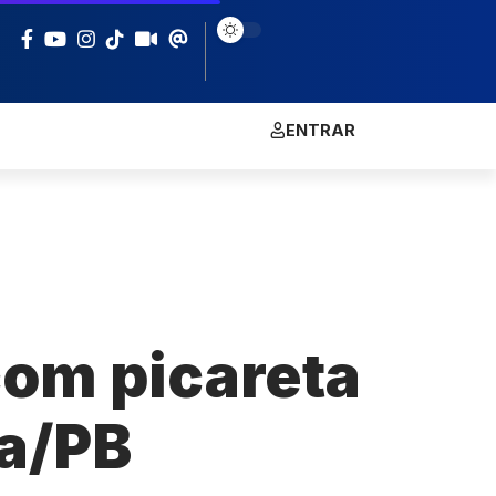
ENTRAR
com picareta
oa/PB