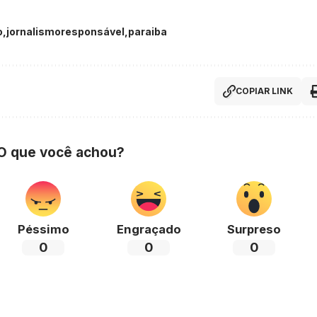
o
jornalismoresponsável
paraiba
COPIAR LINK
 O que você achou?
Péssimo
Engraçado
Surpreso
0
0
0