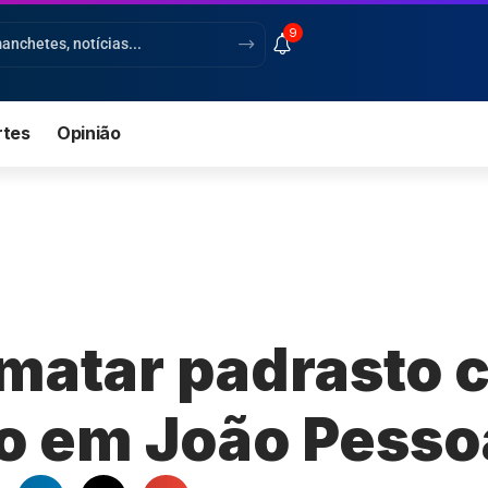
9
rtes
Opinião
matar padrasto 
so em João Pess