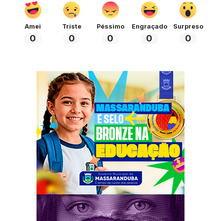
Amei
Triste
Péssimo
Engraçado
Surpreso
0
0
0
0
0