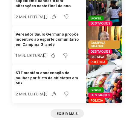
Expediente bancário tem
alterações neste final de ano
2 MIN. LEITURA
BRASIL
DESTAQUES
Vereador Saulo Germano propõe
incentivo ao esporte comunitário
CAMPINA
em Campina Grande
GRANDE
DESTAQUES
1 MIN. LEITURA
PARAÍBA
POLÍTICA
STF mantém condenação de
mulher por furto de chicletes em
MG
BRASIL
2 MIN. LEITURA
DESTAQUES
POLÍCIA
EXIBIR MAIS