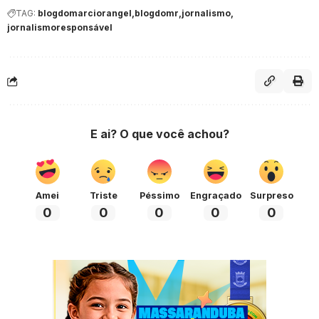
TAG:
blogdomarciorangel
blogdomr
jornalismo
jornalismoresponsável
E ai? O que você achou?
Amei
Triste
Péssimo
Engraçado
Surpreso
0
0
0
0
0