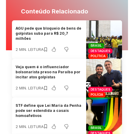
Conteúdo Relacionado
AGU pede que bloqueio de bens de
golpistas suba para R$ 20,7
milhões
BRASIL
2 MIN. LEITURA
DESTAQUES
POLÍTICA
Veja quem é o influenciador
bolsonarista preso na Paraíba por
incitar atos golpistas
2 MIN. LEITURA
DESTAQUES
POLÍCIA
STF define que Lei Maria da Penha
pode ser estendida a casais
homoafetivos
2 MIN. LEITURA
BRASIL
DESTAQUES