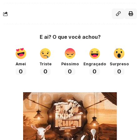
E ai? O que você achou?
Amei
Triste
Péssimo
Engraçado
Surpreso
0
0
0
0
0