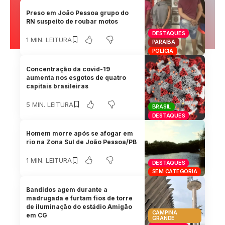
Preso em João Pessoa grupo do
RN suspeito de roubar motos
DESTAQUES
1 MIN. LEITURA
PARAÍBA
POLÍCIA
Concentração da covid-19
aumenta nos esgotos de quatro
capitais brasileiras
5 MIN. LEITURA
BRASIL
DESTAQUES
Homem morre após se afogar em
rio na Zona Sul de João Pessoa/PB
1 MIN. LEITURA
DESTAQUES
SEM CATEGORIA
Bandidos agem durante a
madrugada e furtam fios de torre
de iluminação do estádio Amigão
CAMPINA
em CG
GRANDE