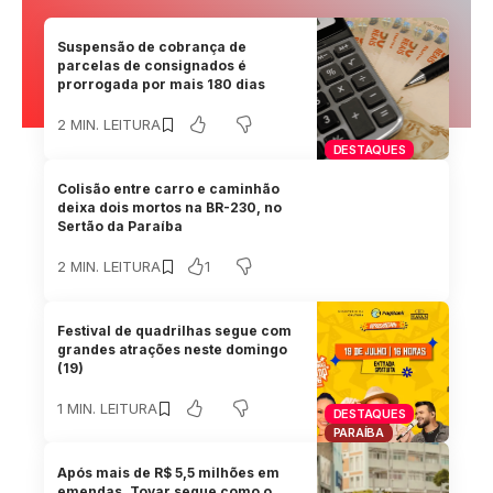
Suspensão de cobrança de
parcelas de consignados é
prorrogada por mais 180 dias
2 MIN. LEITURA
DESTAQUES
Colisão entre carro e caminhão
deixa dois mortos na BR-230, no
Sertão da Paraíba
1
2 MIN. LEITURA
Festival de quadrilhas segue com
grandes atrações neste domingo
(19)
1 MIN. LEITURA
DESTAQUES
PARAÍBA
Após mais de R$ 5,5 milhões em
emendas, Tovar segue como o