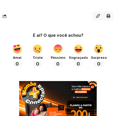
E ai? O que você achou?
Amei
Triste
Péssimo
Engraçado
Surpreso
0
0
0
0
0