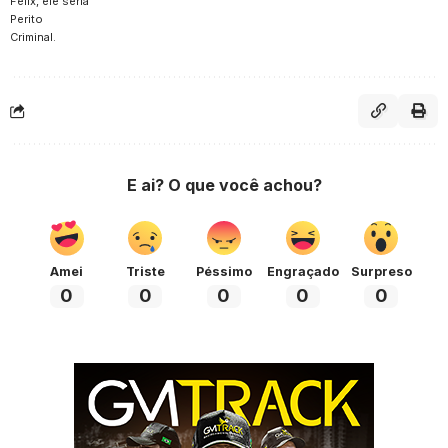
Felix, ele seria
Perito
Criminal.
E ai? O que você achou?
Amei
Triste
Péssimo
Engraçado
Surpreso
0
0
0
0
0