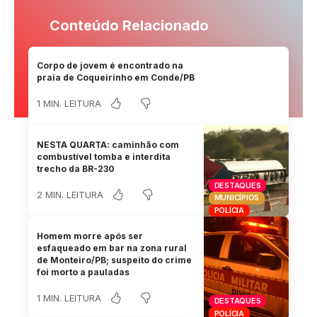
Conteúdo Relacionado
Corpo de jovem é encontrado na
praia de Coqueirinho em Conde/PB
1 MIN. LEITURA
NESTA QUARTA: caminhão com
combustível tomba e interdita
trecho da BR-230
DESTAQUES
2 MIN. LEITURA
MUNICÍPIOS
POLÍCIA
Homem morre após ser
esfaqueado em bar na zona rural
de Monteiro/PB; suspeito do crime
foi morto a pauladas
1 MIN. LEITURA
DESTAQUES
POLÍCIA