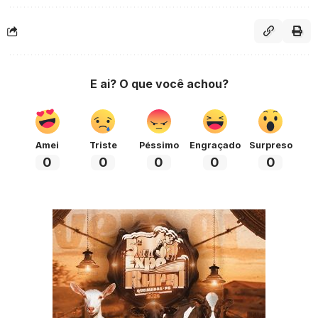
E ai? O que você achou?
Amei
Triste
Péssimo
Engraçado
Surpreso
0
0
0
0
0