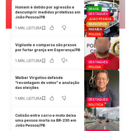
Homem é detido por agressão e
BRASIL
descumprir medidas protetivas em
DESTAQUES
João Pessoa/PB
JOÃO PESSOA
MUNICÍPIOS
1 MIN. LEITURA
PARAÍBA
POLÍCIA
Vigilante e comparsa são presos
por furtar granja em Esperança/PB
1
1 MIN. LEITURA
DESTAQUES
POLÍCIA
Walber Virgolino defende
“recontagem de votos” e anulação
das eleições
1 MIN. LEITURA
DESTAQUES
POLÍTICA
Colisão entre carro e moto deixa
uma pessoa morta na BR-230 em
João Pessoa/PB