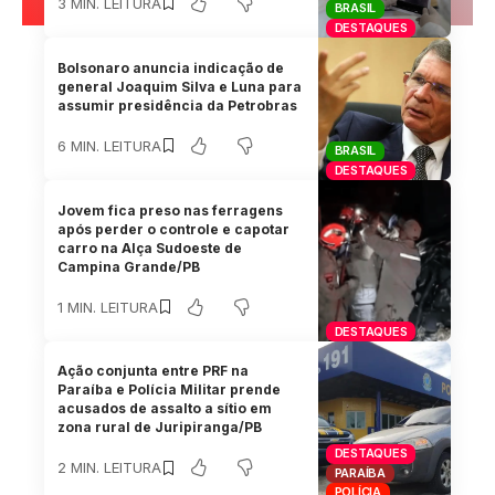
3 MIN. LEITURA
BRASIL
DESTAQUES
Bolsonaro anuncia indicação de
general Joaquim Silva e Luna para
assumir presidência da Petrobras
6 MIN. LEITURA
BRASIL
DESTAQUES
Jovem fica preso nas ferragens
após perder o controle e capotar
carro na Alça Sudoeste de
Campina Grande/PB
1 MIN. LEITURA
DESTAQUES
Ação conjunta entre PRF na
Paraíba e Polícia Militar prende
acusados de assalto a sítio em
zona rural de Juripiranga/PB
DESTAQUES
2 MIN. LEITURA
PARAÍBA
POLÍCIA