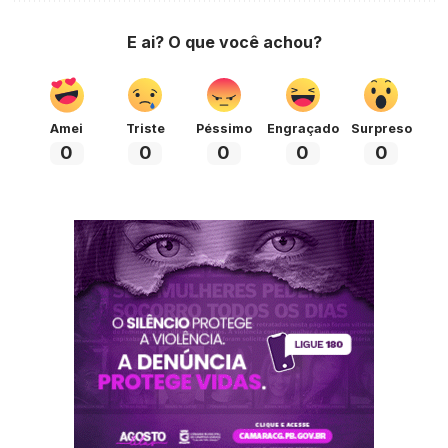
E ai? O que você achou?
Amei
Triste
Péssimo
Engraçado
Surpreso
0
0
0
0
0