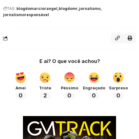
TAG:
blogdomarciorangel
blogdomr
jornalismo
jornalismoresponsável
E ai? O que você achou?
Amei
Triste
Péssimo
Engraçado
Surpreso
0
2
0
0
0