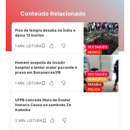
Conteúdo Relacionado
Piso de templo desaba na Índia e
deixa 13 mortos
1 MIN. LEITURA
DESTAQUES
MUNDO
Homem suspeito de invadir
hospital e tentar matar paciente é
preso em Bananeiras/PB
DESTAQUES
MUNICÍPIOS
1 MIN. LEITURA
PARAÍBA
POLÍCIA
UFPB concede título de Doutor
Honoris Causa ao sambista Zé
Katimba
2 MIN. LEITURA