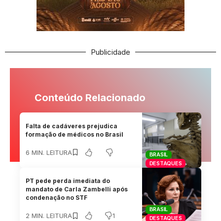
Publicidade
Conteúdo Relacionado
Falta de cadáveres prejudica
formação de médicos no Brasil
6 MIN. LEITURA
BRASIL
DESTAQUES
PT pede perda imediata do
mandato de Carla Zambelli após
condenação no STF
BRASIL
1
2 MIN. LEITURA
DESTAQUES