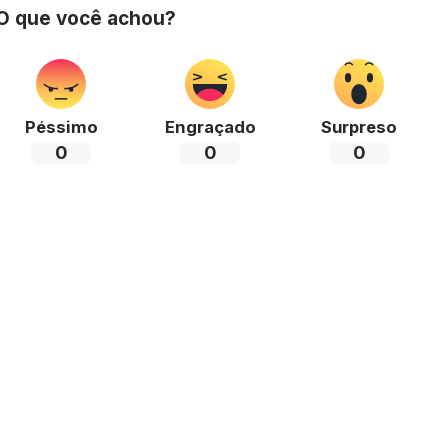
 O que você achou?
Péssimo
Engraçado
Surpreso
0
0
0