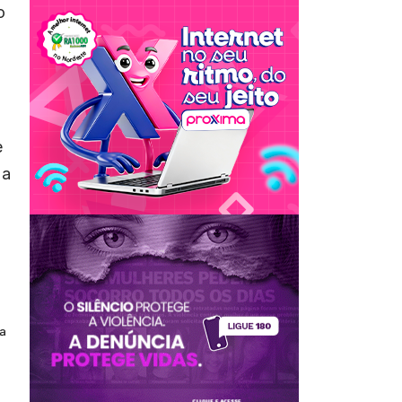
o
e
 a
ª