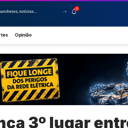
9
rtes
Opinião
nça 3º lugar ent