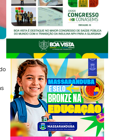
ado
as