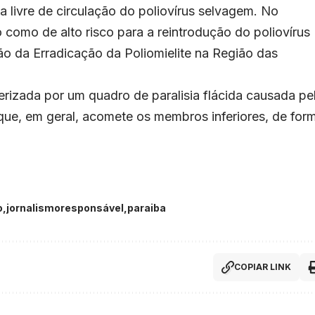
ea livre de circulação do poliovírus selvagem. No
o como de alto risco para a reintrodução do poliovírus
ão da Erradicação da Poliomielite na Região das
erizada por um quadro de paralisia flácida causada pe
 que, em geral, acomete os membros inferiores, de for
o
jornalismoresponsável
paraiba
COPIAR LINK