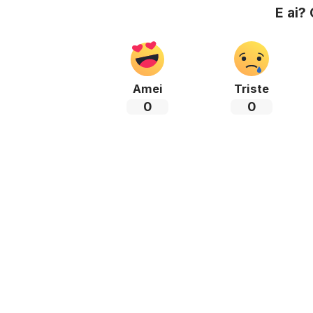
E ai?
Amei
Triste
0
0