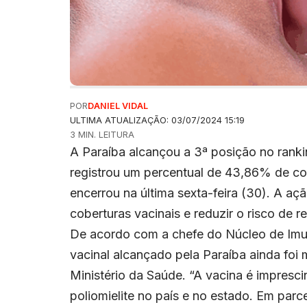
POR
DANIEL VIDAL
ULTIMA ATUALIZAÇÃO: 03/07/2024 15:19
3 MIN. LEITURA
A Paraíba alcançou a 3ª posição no ranki
registrou um percentual de 43,86% de co
encerrou na última sexta-feira (30). A aç
coberturas vacinais e reduzir o risco de r
De acordo com a chefe do Núcleo de Imun
vacinal alcançado pela Paraíba ainda fo
Ministério da Saúde. “A vacina é imprescin
poliomielite no país e no estado. Em par