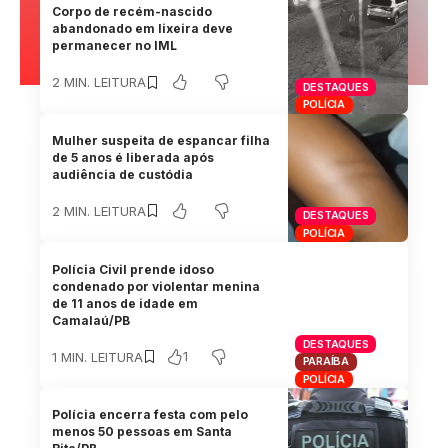
Corpo de recém-nascido
abandonado em lixeira deve
permanecer no IML
2 MIN. LEITURA
DESTAQUES
POLÍCIA
Mulher suspeita de espancar filha
de 5 anos é liberada após
audiência de custódia
2 MIN. LEITURA
DESTAQUES
POLÍCIA
Polícia Civil prende idoso
condenado por violentar menina
de 11 anos de idade em
Camalaú/PB
DESTAQUES
1
1 MIN. LEITURA
PARAÍBA
POLÍCIA
Polícia encerra festa com pelo
menos 50 pessoas em Santa